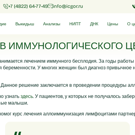
+7 (4822) 64-77-49
info@icgor.ru
дие
Выкидыш
Анализы
НИПТ
ДНК
Цены
О ц
В ИММУНОЛОГИЧЕСКОГО ЦЕ
нимается лечением иммунного бесплодия. За годы работы 
 беременности. У многих женщин был диагноз привычное н
им. Данное решение заключается в проведении процедуры а
но узнать
здесь
. У пациентов, у которых не получалось заб
овые малыши.
помог курс лечения аллоиммунизация лимфоцитами партнер