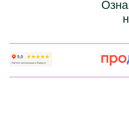
Озна
н