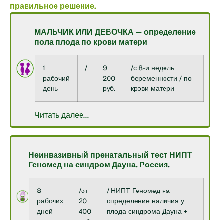
правильное решение.
МАЛЬЧИК ИЛИ ДЕВОЧКА — определение
пола плода по крови матери
1
/
9
/с 8-и недель
рабочий
200
беременности / по
день
руб.
крови матери
Читать далее…
Неинвазивный пренатальный тест НИПТ
Геномед на синдром Дауна. Россия
.
8
/от
/ НИПТ Геномед на
рабочих
20
определение наличия у
дней
400
плода синдрома Дауна +