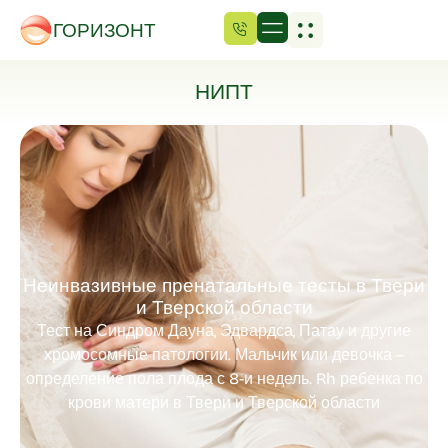
ГОРИЗОНТ
НИПТ
Неинвазивные пренатальные тесты в Твери
и Тверской области
Тест на Синдром Дауна, Эдвардса, Патау и другие
хромосомные патологии. Мальчик или девочка –
определение пола плода с 8-и недель. Rh ребенка по
крови матери в Твери и Тверской области