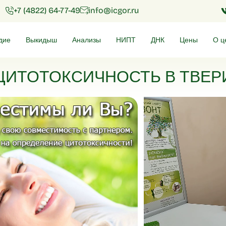
+7 (4822) 64-77-49
info@icgor.ru
дие
Выкидыш
Анализы
НИПТ
ДНК
Цены
О ц
ЦИТОТОКСИЧНОСТЬ В ТВЕР