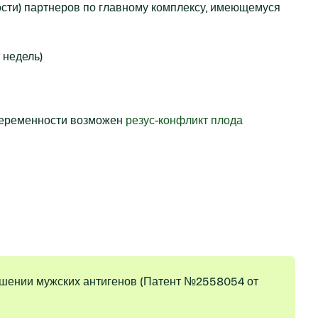
ости) партнеров по главному комплексу, имеющемуся
 недель)
 беременности возможен
резус-конфликт плода
шении мужских антигенов (Патент №2558054 от