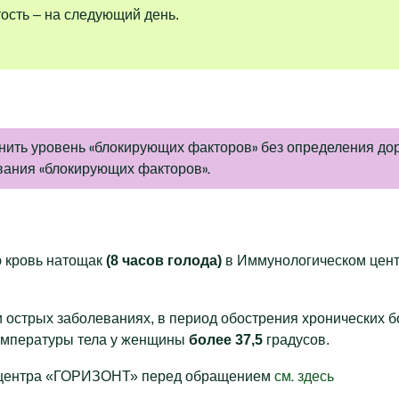
ость – на следующий день.
нить уровень «блокирующих факторов» без определения дор
вания «блокирующих факторов».
 кровь натощак
(8 часов голода)
в Иммунологическом цент
 острых заболеваниях, в период обострения хронических бо
емпературы тела у женщины
более 37,5
градусов.
см. здесь
о центра «ГОРИЗОНТ» перед обращением