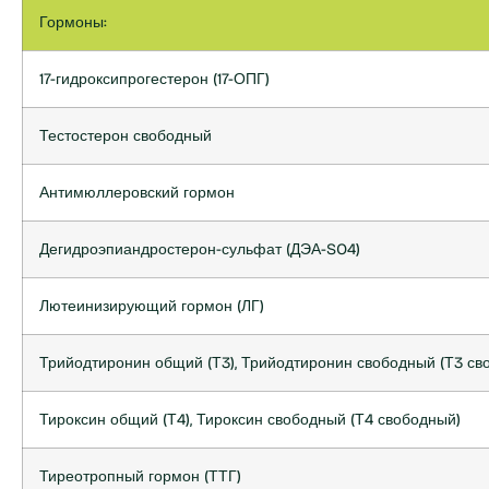
Гормоны:
17-гидроксипрогестерон (17-ОПГ)
Тестостерон свободный
Антимюллеровский гормон
Дегидроэпиандростерон-сульфат (ДЭА-SO4)
Лютеинизирующий гормон (ЛГ)
Трийодтиронин общий (Т3), Трийодтиронин свободный (Т3 св
Тироксин общий (Т4), Тироксин свободный (Т4 свободный)
Тиреотропный гормон (ТТГ)