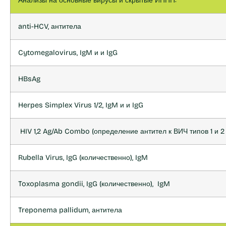
Анализы на основные вирусы и скрытые ИППП:
anti-HCV, антитела
Cytomegalovirus, IgM и и IgG
HBsAg
Herpes Simplex Virus 1/2, IgM и и IgG
HIV 1,2 Ag/Ab Combo (определение антител к ВИЧ типов 1 и 2
Rubella Virus, IgG (количественно), IgM
Toxoplasma gondii, IgG (количественно), IgM
Treponema pallidum, антитела