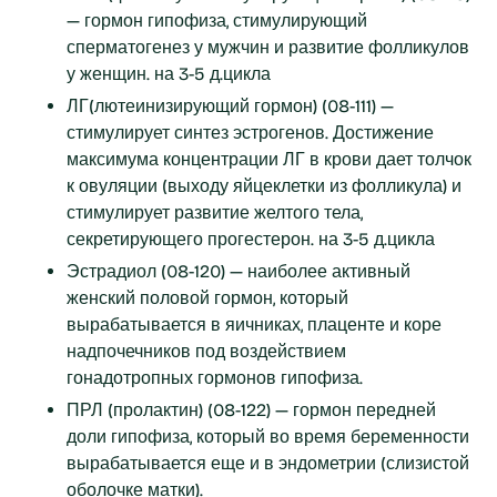
— гормон гипофиза, стимулирующий
сперматогенез у мужчин и развитие фолликулов
у женщин. на 3-5 д.цикла
ЛГ(лютеинизирующий гормон) (08-111) —
стимулирует синтез эстрогенов. Достижение
максимума концентрации ЛГ в крови дает толчок
к овуляции (выходу яйцеклетки из фолликула) и
стимулирует развитие желтого тела,
секретирующего прогестерон. на 3-5 д.цикла
Эстрадиол (08-120) — наиболее активный
женский половой гормон, который
вырабатывается в яичниках, плаценте и коре
надпочечников под воздействием
гонадотропных гормонов гипофиза.
ПРЛ (пролактин) (08-122) — гормон передней
доли гипофиза, который во время беременности
вырабатывается еще и в эндометрии (слизистой
оболочке матки).