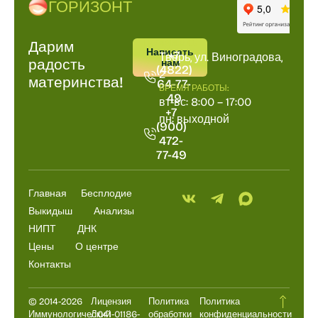
ГОРИЗОНТ
Дарим
ПОЗВОНИТЬ
АДРРЕС
Написать
+7
Тверь, ул. Виноградова,
радость
нам
(4822)
2
материнства!
64-77-
ВРЕМЯ РАБОТЫ:
49
вт-вс: 8:00 – 17:00
+7
пн: выходной
(900)
472-
77-49
Главная
Бесплодие
Выкидыш
Анализы
НИПТ
ДНК
Цены
О центре
Контакты
© 2014-2026
Лицензия
Политика
Политика
Иммунологический
Л041-01186-
обработки
конфиденциальности