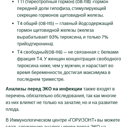
ТТГ(тиреотропный гормон) (08-118) -гормон
передней доли гипофиза, стимулирующий
секрецию гормонов щитовидной железы.
Т4 общий (08-115) — главный йодсодержащий
гормон щитовидной железы (железа
вырабатывает 93% тироксина, и только 7%
трийодтиронина).
Т4 свободный(08-116) — не связанная с белками
фракция Т4. У женщин концентрация свободного
тироксина ниже, чем у мужчин, и нарастает во
время беременности, достигая максимума в
последнем триместре.
Анализы перед ЭКО на инфекции
также входят в
перечень обязательно обследования, так как многие
из них влияют не только на зачатие, но и на развитие
плода.
В Иммунологическом центре «ГОРИЗОНТ» вы можете
сдать следующие анализы крови перед ЭКО на