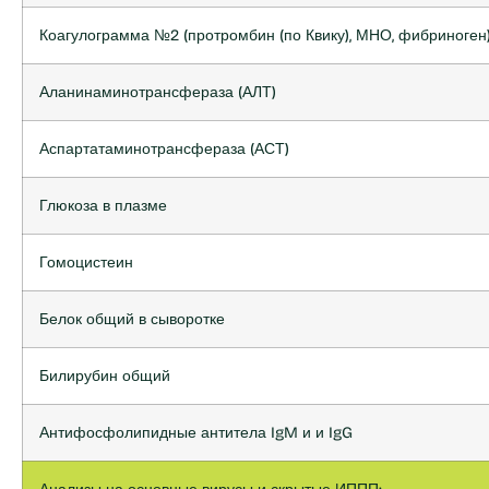
Коагулограмма №2 (протромбин (по Квику), МНО, фибриноген
Аланинаминотрансфераза (АЛТ)
Аспартатаминотрансфераза (АСТ)
Глюкоза в плазме
Гомоцистеин
Белок общий в сыворотке
Билирубин общий
Антифосфолипидные антитела IgM и и IgG