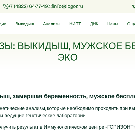
+7 (4822) 64-77-49
info@icgor.ru
дие
Выкидыш
Анализы
НИПТ
ДНК
Цены
О ц
ЗЫ: ВЫКИДЫШ, МУЖСКОЕ Б
ЭКО
дыш, замершая беременность, мужское беспл
нетические анализы, которые необходимо проходить при 
ы ведущие генетические лаборатории.
получить результат в Иммунологическом центре «ГОРИЗОНТ»