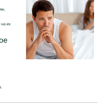
м»,
 на их
ое
.