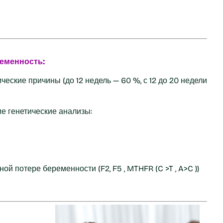
еменность:
ческие причины (до 12 недель — 60 %, с 12 до 20 недели
е генетические анализы:
й потере беременности (F2, F5 , MTHFR (C >T , A>C ))