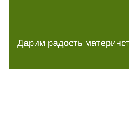
Дарим радость материнст
Главная
Бесплодие
Выкидыш
Анализы
НИП