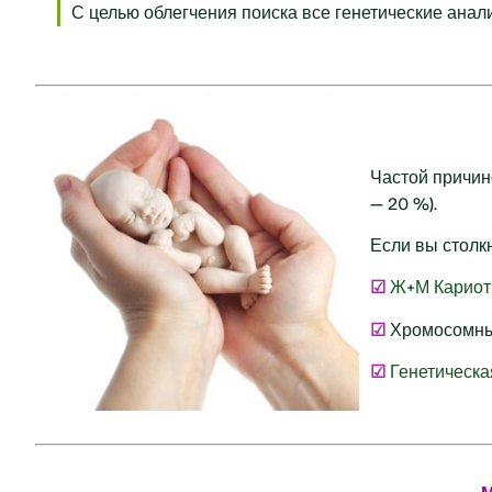
С целью облегчения поиска все генетические ана
Частой причи
— 20 %).
Если вы столк
☑
Ж+М Кариот
☑
Хромосомны
☑
Генетическа