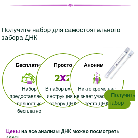
Получите набор для самостоятельного
забора ДНК
Бесплатно
Просто
Анонимно
Набор
В набор входит
Никто кроме вас
Получить
предоставляется
инструкция по
не знает участников
набор
полностью
забору ДНК
теста ДНК
бесплатно
Цены
на все анализы ДНК можно посмотреть
здесь