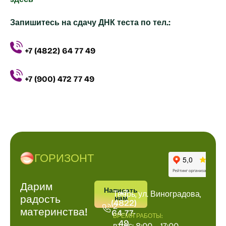
Запишитесь на сдачу ДНК теста по тел.:
+7 (4822) 64 77 49
+7 (900) 472 77 49
ГОРИЗОНТ
Дарим
ПОЗВОНИТЬ
АДРРЕС
Написать
+7
Тверь, ул. Виноградова,
радость
нам
(4822)
2
материнства!
64-77-
ВРЕМЯ РАБОТЫ:
49
вт-вс: 8:00 – 17:00