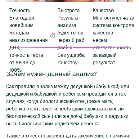
Точность
Быстрота
Качество
Благодаря
Результат
Многоступенчатая
новейшим
анализа
система контроля
методам
будет готов
качества
анализирования
через 5 раб
несем
ДНК,
дней
ответственность
точность теста
Без ущерба
за каждый
от 99,99 до
качеству
результат
100%
Зачем нужен данный анализ?
Как правило, анализ между дедушкой (бабушкой) или
дедушкой и бабушкой, и ребёнком проводится в тех
случаях, когда биологический отец (реже мать)
ребёнка отсутствует и необходимо доказать мог ли
биологический сын (или же дочь) бабушки и дедушки
быть биологическим родителем ребёнка.
Также это тест позволяет дать заключение о наличии