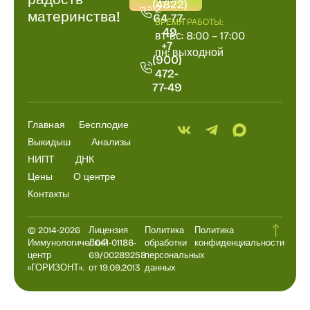
(4822)
2
материнства!
64-77-
ВРЕМЯ РАБОТЫ:
49
вт-вс: 8:00 – 17:00
+7
пн: выходной
(900)
472-
77-49
Главная
Бесплодие
Выкидыш
Анализы
НИПТ
ДНК
Цены
О центре
Контакты
© 2014-2026
Лицензия
Политика
Политика
Иммунологический
Л041-01186-
обработки
конфиденциальности
центр
69/00289258
персональных
«ГОРИЗОНТ».
от 19.09.2013
данных