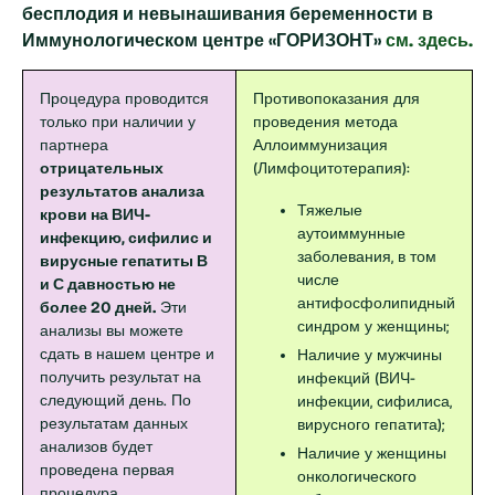
бесплодия и невынашивания беременности в
Иммунологическом центре «ГОРИЗОНТ»
см. здесь.
Процедура проводится
Противопоказания для
только при наличии у
проведения метода
партнера
Аллоиммунизация
отрицательных
(Лимфоцитотерапия):
результатов анализа
Тяжелые
крови на ВИЧ-
аутоиммунные
инфекцию, сифилис и
заболевания, в том
вирусные гепатиты В
числе
и С давностью не
антифосфолипидный
более 20 дней.
Эти
синдром у женщины;
анализы вы можете
сдать в нашем центре и
Наличие у мужчины
получить результат на
инфекций (ВИЧ-
следующий день. По
инфекции, сифилиса,
результатам данных
вирусного гепатита);
анализов будет
Наличие у женщины
проведена первая
онкологического
процедура