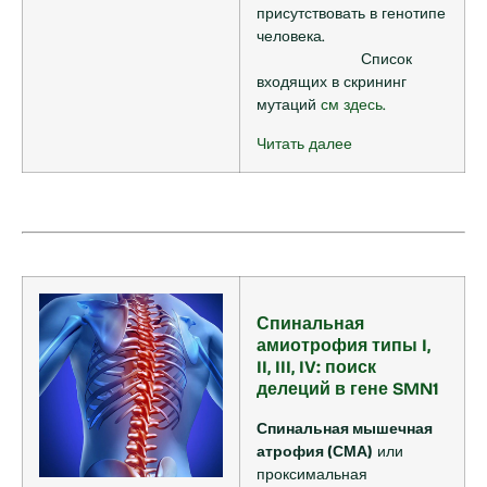
присутствовать в генотипе
человека.
Список
входящих в скрининг
мутаций
см здесь.
Читать далее
Спинальная
амиотрофия типы I,
II, III, IV: поиск
делеций в гене SMN1
Спинальная мышечная
атрофия (СМА)
или
проксимальная