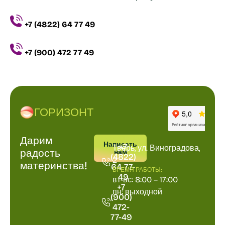
+7 (4822) 64 77 49
+7 (900) 472 77 49
ГОРИЗОНТ
Дарим
ПОЗВОНИТЬ
АДРРЕС
Написать
+7
Тверь, ул. Виноградова,
радость
нам
(4822)
2
материнства!
64-77-
ВРЕМЯ РАБОТЫ:
49
вт-вс: 8:00 – 17:00
+7
пн: выходной
(900)
472-
77-49