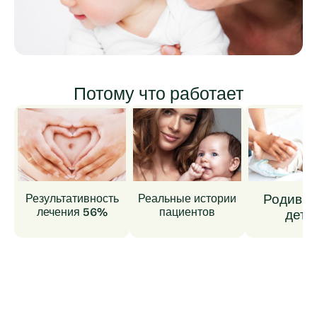
Потому что работает
Родивш
Результативность
Реальные истории
лечения 56%
пациентов
детк