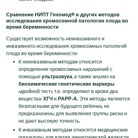
Сравнение НИПТ Геномед® и других методов
исследования хромосомной патологии плода во
время беременности
Существует возможность неинвазивного и
инвазивного исследования хромосомных патологий
плода во время беременности:
К неинвазивным методам относится
определение хромосомных нарушений с
помощью
ультразвука
, а также анализ на
биохимические генетические маркеры
«двойной тест», т.е. определяют в крови два
вещества:
ХГЧ
и
РАРР-А.
Эти методы являются
безопасными для будущего ребенка, но
предназначены для выявления группы риска и
не дают высокую точность.
К инвазивным методам относятся медицинские
процедуры для взятия амниотической жидкости