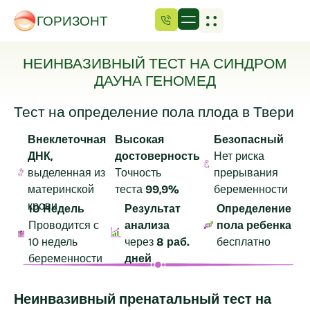
ГОРИЗОНТ
НЕИНВАЗИВНЫЙ ТЕСТ НА СИНДРОМ
ДАУНА ГЕНОМЕД
Тест на определение пола плода в Твери
Внеклеточная
Высокая
Безопасный
ДНК,
достоверность
Нет риска
выделенная из
Точность
прерывания
материнской
теста
99,9%
беременности
крови
10 Недель
Результат
Определение
Проводится с
анализа
пола ребенка
10 недель
через
8 раб.
бесплатно
беременности
дней
Неинвазивный пренатальный тест на