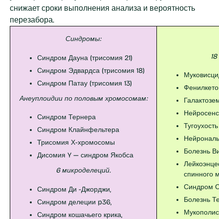
снижает сроки выполнения анализа и вероятность
перезабора.
Синдромы:
18
Синдром Дауна (трисомия 21)
Синдром Эдвардса (трисомия 18)
Муковисци
Синдром Патау (трисомия 13)
Фенилкето
Анеуплоидии по половым хромосомам:
Галактозе
Нейросенс
Синдром Тернера
Тугоухость
Синдром Клайнфельтера
Нейрональ
Трисомия Х-хромосомы
Болезнь В
Дисомия Y — синдром Якобса
Лейкоэнце
6 микроделеций.
спинного 
Синдром 
Синдром Ди -Джорджи,
Болезнь Т
Синдром делеции p36,
Мукополиса
Синдром кошачьего крика,