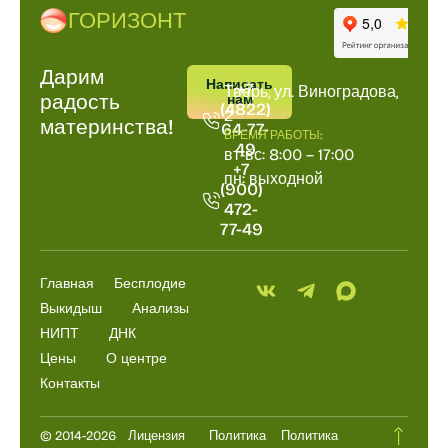
ГОРИЗОНТ
Дарим
ПОЗВОНИТЬ
АДРРЕС
Написать
+7
Тверь, ул. Виноградова,
радость
нам
(4822)
2
материнства!
64-77-
ВРЕМЯ РАБОТЫ:
49
вт-вс: 8:00 – 17:00
+7
пн: выходной
(900)
472-
77-49
Главная
Бесплодие
Выкидыш
Анализы
НИПТ
ДНК
Цены
О центре
Контакты
© 2014-2026
Лицензия
Политика
Политика