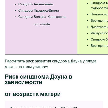
Синдром м
Синдром Ангельмана,
судорог, ти
Синдром Прадера-Вилли,
Поликистоз
Синдром Вольфа-Хиршхорна.
Врожденно
пол плода
Диастрофи
Иммунокос
Синдром У
Врожденна
Рассчитать риск развития синдрома Дауна у плода
можно на калькуляторе:
Риск cиндрома Дауна в
зависимости
от возраста матери