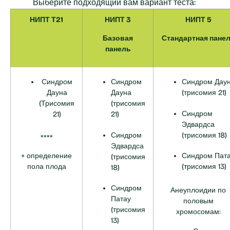
Выберите подходящий вам вариант теста:
НИПТ Т21
НИПТ 3
НИПТ 5
Базовая
Стандартная пане
панель
Синдром
Синдром
Синдром Дау
Дауна
Дауна
(трисомия 21)
(Трисомия
(трисомия
Синдром
21)
21)
Эдвардса
Синдром
(трисомия 18)
****
Эдвардса
+ определение
Синдром Пат
(трисомия
пола плода
(трисомия 13)
18)
Синдром
Анеуплоидии по
Патау
половым
(трисомия
хромосомам:
13)