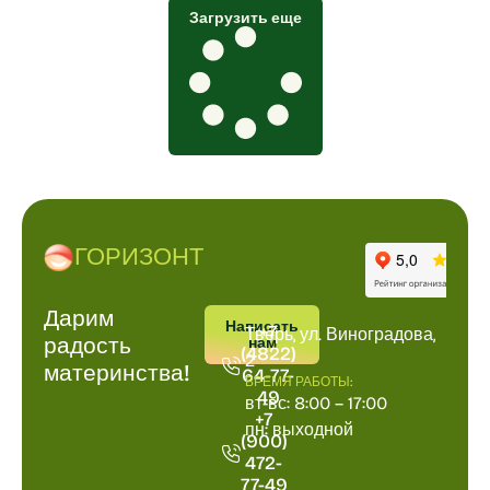
Загрузить еще
ГОРИЗОНТ
Дарим
ПОЗВОНИТЬ
АДРРЕС
Написать
+7
Тверь, ул. Виноградова,
радость
нам
(4822)
2
материнства!
64-77-
ВРЕМЯ РАБОТЫ:
49
вт-вс: 8:00 – 17:00
+7
пн: выходной
(900)
472-
77-49