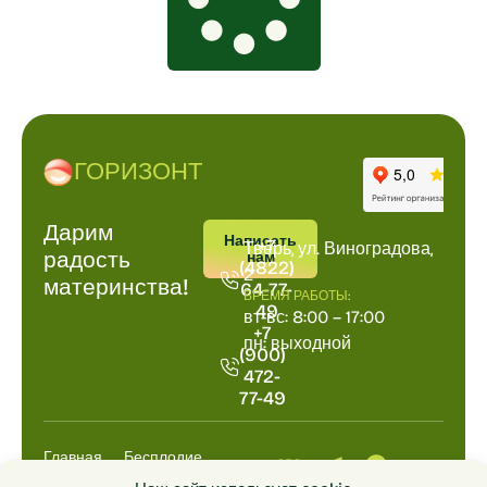
ГОРИЗОНТ
Дарим
ПОЗВОНИТЬ
АДРРЕС
Написать
+7
Тверь, ул. Виноградова,
радость
нам
(4822)
2
материнства!
64-77-
ВРЕМЯ РАБОТЫ:
49
вт-вс: 8:00 – 17:00
+7
пн: выходной
(900)
472-
77-49
Главная
Бесплодие
Выкидыш
Анализы