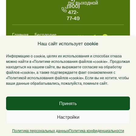
+7
пн: выходной
(900)
472-
77-49
Главная
Бесплодие
Выкидыш
Анализы
Наш сайт использует cookie
НИПТ
ДНК
Информацию о cookie, целях их использования и способах отказа
Цены
О центре
можно найти в «Политике использования файлов «cookie» . Продолжая
Контакты
находиться на нашем сайте, вы выражаете согласие на обработку
файлов «cookie», а также подтверждаете факт ознакомления с
«Политикой использования файлов «cookie». Если вы не хотите, чтобы
© 2014-2026
Лицензия
Политика
Политика
ваши данные обрабатывались, пожалуйста, покиньте сайт.
Иммунологический
Л041-01186-
обработки
конфиденциальности
центр
69/00289258
персональных
«ГОРИЗОНТ».
от 19.09.2013
данных
Принять
Настройки
© Разработка сайта — «Вэл Дизайн»
Политика персональных данных
Политика конфиденциальности