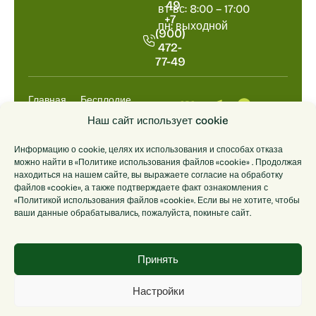
49
вт-вс: 8:00 – 17:00
+7
пн: выходной
(900)
472-
77-49
Главная
Бесплодие
Выкидыш
Анализы
Наш сайт использует cookie
НИПТ
ДНК
Информацию о cookie, целях их использования и способах отказа
Цены
О центре
можно найти в «Политике использования файлов «cookie» . Продолжая
Контакты
находиться на нашем сайте, вы выражаете согласие на обработку
файлов «cookie», а также подтверждаете факт ознакомления с
«Политикой использования файлов «cookie». Если вы не хотите, чтобы
© 2014-2026
Лицензия
Политика
Политика
ваши данные обрабатывались, пожалуйста, покиньте сайт.
Иммунологический
Л041-01186-
обработки
конфиденциальности
центр
69/00289258
персональных
«ГОРИЗОНТ».
от 19.09.2013
данных
Принять
Настройки
© Разработка сайта — «Вэл Дизайн»