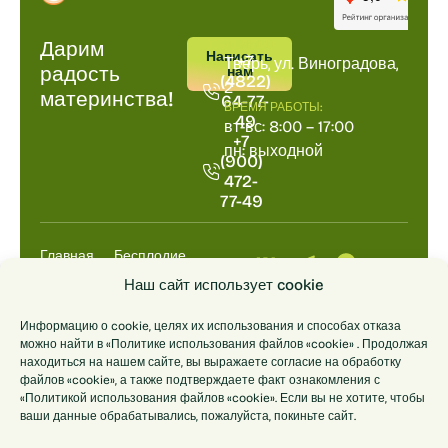
Дарим
ПОЗВОНИТЬ
АДРРЕС
Написать
+7
Тверь, ул. Виноградова,
радость
нам
(4822)
2
материнства!
64-77-
ВРЕМЯ РАБОТЫ:
49
вт-вс: 8:00 – 17:00
+7
пн: выходной
(900)
472-
77-49
Главная
Бесплодие
Выкидыш
Анализы
Наш сайт использует cookie
НИПТ
ДНК
Информацию о cookie, целях их использования и способах отказа
Цены
О центре
можно найти в «Политике использования файлов «cookie» . Продолжая
Контакты
находиться на нашем сайте, вы выражаете согласие на обработку
файлов «cookie», а также подтверждаете факт ознакомления с
«Политикой использования файлов «cookie». Если вы не хотите, чтобы
© 2014-2026
Лицензия
Политика
Политика
ваши данные обрабатывались, пожалуйста, покиньте сайт.
Иммунологический
Л041-01186-
обработки
конфиденциальности
центр
69/00289258
персональных