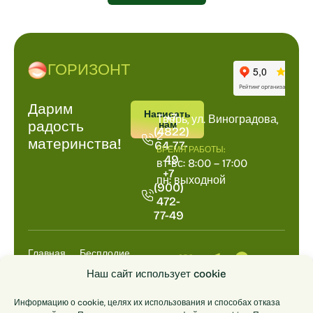
ГОРИЗОНТ
Дарим
ПОЗВОНИТЬ
АДРРЕС
Написать
+7
Тверь, ул. Виноградова,
радость
нам
(4822)
2
материнства!
64-77-
ВРЕМЯ РАБОТЫ:
49
вт-вс: 8:00 – 17:00
+7
пн: выходной
(900)
472-
77-49
Главная
Бесплодие
Выкидыш
Анализы
Наш сайт использует cookie
НИПТ
ДНК
Информацию о cookie, целях их использования и способах отказа
Цены
О центре