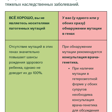
тяжелых наследственных заболеваний.
ВСЁ ХОРОШО, вы не
У вас (у одного или у
являетесь носителями
обоих сразу)
патогенных мутаций
обнаружении мутации
в генах
Отсутствие мутаций в этих
При обнаружении
генах значительно
мутации рекомендуется
повышает шансы
консультация врача-
рождения здорового
генетика.
ребенка, однако не
При наличии
доводит их до 100%.
мутации в
гетерозиготной
форме у обоих
супругов
необходима
консультация
врача-генетика
для обсуждения