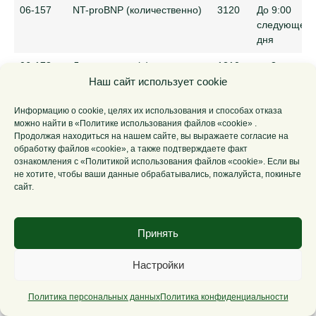
06-157
NT-proBNP (количественно)
3120
До 9:00
следующего
дня
06-178
Липопротеин (a)
1210
до 3 суток.
Указанный
Наш сайт использует cookie
срок не
включает де
Информацию о cookie, целях их использования и способах отказа
можно найти в «Политике использования файлов «cookie» .
взятия
Продолжая находиться на нашем сайте, вы выражаете согласие на
биоматериа
обработку файлов «cookie», а также подтверждаете факт
ознакомления с «Политикой использования файлов «cookie». Если вы
06-179
Маркер формирования
1840
до 6 суток
не хотите, чтобы ваши данные обрабатывались, пожалуйста, покиньте
костного матрикса P1NP
сайт.
06-180
Фосфатаза кислая общая
415
до 2 суток.
Указанный
Принять
срок не
включает де
Настройки
взятия
биоматериа
Политика персональных данных
Политика конфиденциальности
06-182
С-реактивный белок,
470
До 9:00