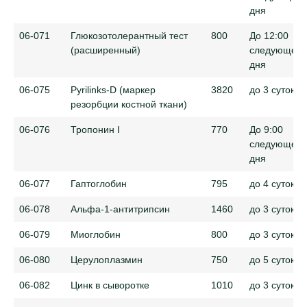
дня
06-071
Глюкозотолерантный тест
800
До 12:00
(расширенный)
следующего
дня
06-075
Pyrilinks-D (маркер
3820
до 3 суток
резорбции костной ткани)
06-076
Тропонин I
770
До 9:00
следующего
дня
06-077
Гаптоглобин
795
до 4 суток
06-078
Альфа-1-антитрипсин
1460
до 3 суток
06-079
Миоглобин
800
до 3 суток
06-080
Церулоплазмин
750
до 5 суток
06-082
Цинк в сыворотке
1010
до 3 суток