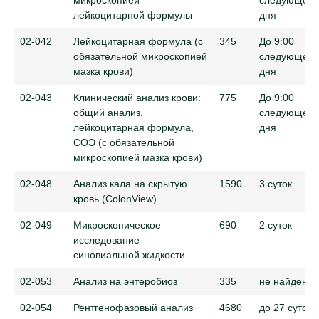
лейкоцитарной формулы
дня
02-042
Лейкоцитарная формула (с
345
До 9:00
обязательной микроскопией
следующего
мазка крови)
дня
02-043
Клинический анализ крови:
775
До 9:00
общий анализ,
следующего
лейкоцитарная формула,
дня
СОЭ (с обязательной
микроскопией мазка крови)
02-048
Анализ кала на скрытую
1590
3 суток
кровь (ColonView)
02-049
Микроскопическое
690
2 суток
исследование
синовиальной жидкости
02-053
Анализ на энтеробиоз
335
не найдено
02-054
Рентгенофазовый анализ
4680
до 27 суток