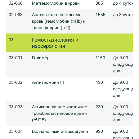
02-060
Метгемоглобин в крови
385
до 4 суток
02-063
Анализ кала на скрытую
1555
до 3 суток
кровь (гемоглобин (hHb) и
трансферрин (hTf)
Гемостазиология и
03.
изосерология
03-001
D-димер
1150
До 9:00
следующего
дня
03-002
Антитромбин III
490
До 9:00
следующего
дня
03-003
Активированное частичное
230
До 9:00
тромбопластиновое время
следующего
(АЧТВ)
дня
03-004
Волчаночный антикоагулянт
990
До 9:00
следующего