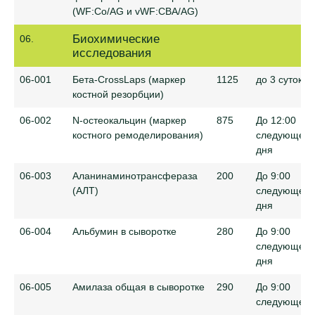
(WF:Co/AG и vWF:CBA/AG)
Биохимические
06.
исследования
06-001
Бета-CrossLaps (маркер
1125
до 3 суток
костной резорбции)
06-002
N-остеокальцин (маркер
875
До 12:00
костного ремоделирования)
следующего
дня
06-003
Аланинаминотрансфераза
200
До 9:00
(АЛТ)
следующего
дня
06-004
Альбумин в сыворотке
280
До 9:00
следующего
дня
06-005
Амилаза общая в сыворотке
290
До 9:00
следующего