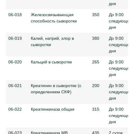
дня
06-018
Железосвязывающая
350
До 9:00
способность сыворотки
следующего
дня
06-019
Калий, натрий, хлор в
380
До 9:00
сыворотке
следующего
дня
06-020
Кальций в сыворотке
265
До 9:00
следующего
дня
06-021
Креатинин в сыворотке (с
200
До 9:00
определением СКФ)
следующего
дня
06-022
Креатинкиназа общая
315
До 9:00
следующего
дня
06-023
Креатинкиназа MB
435
2 суток