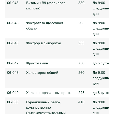
06-043
Витамин B9 (фолиевая
880
До 9:00
кислота)
следующего
дня
06-045
Фосфатаза щелочная
205
До 9:00
общая
следующего
дня
06-046
Фосфор в сыворотке
255
До 9:00
следующего
дня
06-047
Фруктозамин
750
до 5 суток
06-048
Холестерол общий
260
До 9:00
следующего
дня
06-049
Холинэстераза в сыворотке
295
до 8 суток
06-050
С-реактивный белок,
410
До 9:00
количественно
следующего
(высокочувствительный
дня