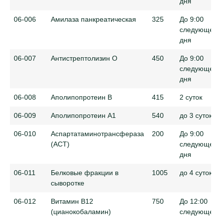
дня
06-006
Амилаза панкреатическая
325
До 9:00
следующего
дня
06-007
Антистрептолизин О
450
До 9:00
следующего
дня
06-008
Аполипопротеин B
415
2 суток
06-009
Аполипопротеин A1
540
до 3 суток
06-010
Аспартатаминотрансфераза
200
До 9:00
(АСТ)
следующего
дня
06-011
Белковые фракции в
1005
до 4 суток
сыворотке
06-012
Витамин B12
750
До 12:00
(цианокобаламин)
следующего