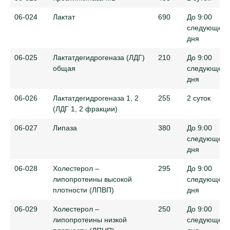
06-024
Лактат
690
До 9:00
следующего
дня
06-025
Лактатдегидрогеназа (ЛДГ)
210
До 9:00
общая
следующего
дня
06-026
Лактатдегидрогеназа 1, 2
255
2 суток
(ЛДГ 1, 2 фракции)
06-027
Липаза
380
До 9:00
следующего
дня
06-028
Холестерол –
295
До 9:00
липопротеины высокой
следующего
плотности (ЛПВП)
дня
06-029
Холестерол –
250
До 9:00
липопротеины низкой
следующего