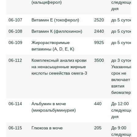
(кальциферол)
следующего
дня
06-107
Витамин Е (токоферол)
2520
до 5 суток
06-108
Витамин К (филлохинон)
2440
до 5 суток
06-109
Жирорастворимые
9925
до 5 суток
витамины (A, D, E, K)
06-112
Комплексный анализ крови
3500
до 3 суток.
на ненасыщенные жирные
Указанный
кислоты семейства омега-3
срок не
включает де
взятия
биоматериа
06-114
Альбумин в моче
440
До 12:00
(микроальбуминурия)
следующего
дня
06-115
Глюкоза в моче
205
До 9:00
следующего