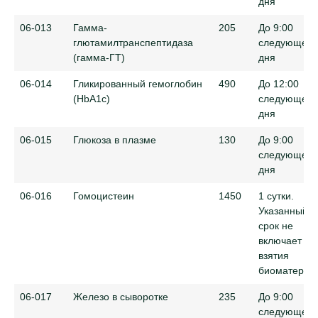
дня
06-013
Гамма-
205
До 9:00
глютамилтранспептидаза
следующего
(гамма-ГТ)
дня
06-014
Гликированный гемоглобин
490
До 12:00
(HbA1c)
следующего
дня
06-015
Глюкоза в плазме
130
До 9:00
следующего
дня
06-016
Гомоцистеин
1450
1 сутки.
Указанный
срок не
включает де
взятия
биоматериа
06-017
Железо в сыворотке
235
До 9:00
следующего