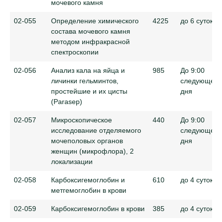
мочевого камня
02-055
Определение химического
4225
до 6 суток
состава мочевого камня
методом инфракрасной
спектроскопии
02-056
Анализ кала на яйца и
985
До 9:00
личинки гельминтов,
следующего
простейшие и их цисты
дня
(Parasep)
02-057
Микроскопическое
440
До 9:00
исследование отделяемого
следующего
мочеполовых органов
дня
женщин (микрофлора), 2
локализации
02-058
Карбоксигемоглобин и
610
до 4 суток
метгемоглобин в крови
02-059
Карбоксигемоглобин в крови
385
до 4 суток