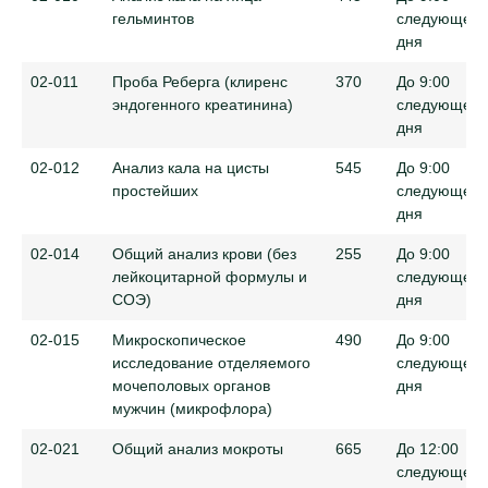
гельминтов
следующего
дня
02-011
Проба Реберга (клиренс
370
До 9:00
эндогенного креатинина)
следующего
дня
02-012
Анализ кала на цисты
545
До 9:00
простейших
следующего
дня
02-014
Общий анализ крови (без
255
До 9:00
лейкоцитарной формулы и
следующего
СОЭ)
дня
02-015
Микроскопическое
490
До 9:00
исследование отделяемого
следующего
мочеполовых органов
дня
мужчин (микрофлора)
02-021
Общий анализ мокроты
665
До 12:00
следующего