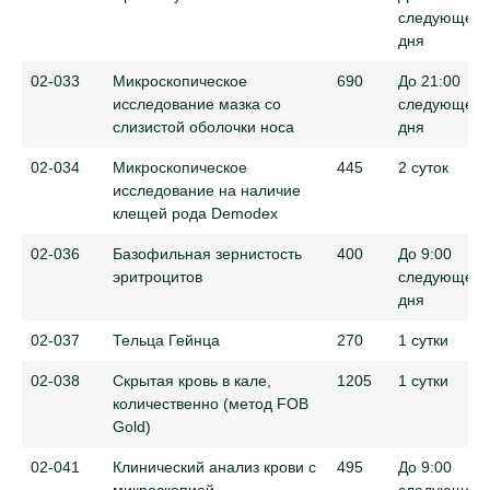
следующего
дня
02-033
Микроскопическое
690
До 21:00
исследование мазка со
следующего
слизистой оболочки носа
дня
02-034
Микроскопическое
445
2 суток
исследование на наличие
клещей рода Demodex
02-036
Базофильная зернистость
400
До 9:00
эритроцитов
следующего
дня
02-037
Тельца Гейнца
270
1 сутки
02-038
Скрытая кровь в кале,
1205
1 сутки
количественно (метод FOB
Gold)
02-041
Клинический анализ крови с
495
До 9:00
микроскопией
следующего