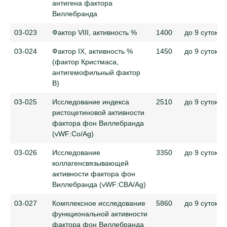
антигена фактора
Виллебранда
03-023
Фактор VIII, активность %
1400
до 9 суток
03-024
Фактор IX, активность %
1450
до 9 суток
(фактор Кристмаса,
антигемофильный фактор
В)
03-025
Исследование индекса
2510
до 9 суток
ристоцетиновой активности
фактора фон Виллебранда
(vWF:Co/Ag)
03-026
Исследование
3350
до 9 суток
коллагенсвязывающей
активности фактора фон
Виллебранда (vWF:CBA/Ag)
03-027
Комплексное исследование
5860
до 9 суток
функциональной активности
фактора фон Виллебранда