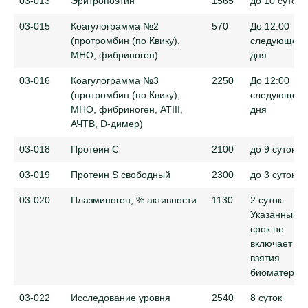
03-013
Эритропоэтин
1565
до 10 суток
03-015
Коагулограмма №2
570
До 12:00
(протромбин (по Квику),
следующего
МНО, фибриноген)
дня
03-016
Коагулограмма №3
2250
До 12:00
(протромбин (по Квику),
следующего
МНО, фибриноген, АТIII,
дня
АЧТВ, D-димер)
03-018
Протеин C
2100
до 9 суток
03-019
Протеин S свободный
2300
до 3 суток
03-020
Плазминоген, % активности
1130
2 суток.
Указанный
срок не
включает де
взятия
биоматериа
03-022
Исследование уровня
2540
8 суток