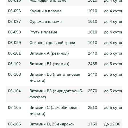
06-095
Молибден в плазме
1010
до 4 суток
06-096
Кадмий в плазме
1010
до 4 суток
06-097
Сурьма в плазме
1010
до 4 суток
06-098
Ртуть в плазме
1010
до 4 суток
06-099
Свинец в цельной крови
1010
до 4 суток
06-101
Витамин А (ретинол)
2440
до 5 суток
06-102
Витамин B1 (тиамин)
2435
до 5 суток
06-103
Витамин B5 (пантотеновая
2440
до 5 суток
кислота)
06-104
Витамин B6 (пиридоксаль-5-
2570
до 5 суток
фосфат)
06-105
Витамин С (аскорбиновая
2510
до 5 суток
кислота)
06-106
Витамин D, 25-гидрокси
1750
До 12:00