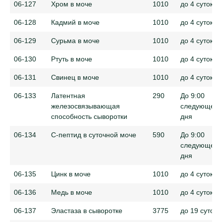
06-127
Хром в моче
1010
до 4 суток
06-128
Кадмий в моче
1010
до 4 суток
06-129
Сурьма в моче
1010
до 4 суток
06-130
Ртуть в моче
1010
до 4 суток
06-131
Свинец в моче
1010
до 4 суток
06-133
Латентная
290
До 9:00
железосвязывающая
следующего
способность сыворотки
дня
06-134
С-пептид в суточной моче
590
До 9:00
следующего
дня
06-135
Цинк в моче
1010
до 4 суток
06-136
Медь в моче
1010
до 4 суток
06-137
Эластаза в сыворотке
3775
до 19 суток