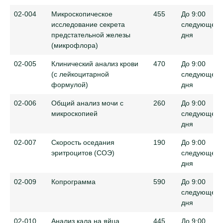
02-004
Микроскопическое
455
До 9:00
исследование секрета
следующего
предстательной железы
дня
(микрофлора)
02-005
Клинический анализ крови
470
До 9:00
(c лейкоцитарной
следующего
формулой)
дня
02-006
Общий анализ мочи с
260
До 9:00
микроскопией
следующего
дня
02-007
Скорость оседания
190
До 9:00
эритроцитов (СОЭ)
следующего
дня
02-009
Копрограмма
590
До 9:00
следующего
дня
02-010
Анализ кала на яйца
445
До 9:00