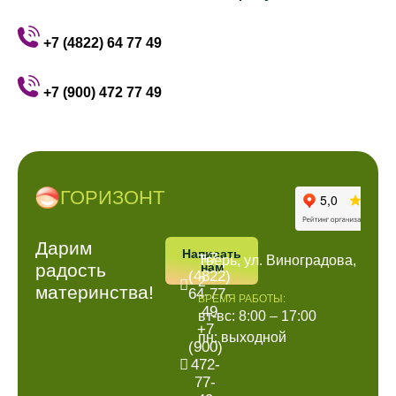
+7 (4822) 64 77 49
+7 (900) 472 77 49
ГОРИЗОНТ
ПОЗВОНИТЬ
АДРРЕС
Дарим
Написать
+7
Тверь, ул. Виноградова,
радость
нам
(4822)
2
материнства!
64-77-
ВРЕМЯ РАБОТЫ:
49
вт-вс: 8:00 – 17:00
+7
пн: выходной
(900)
472-
77-