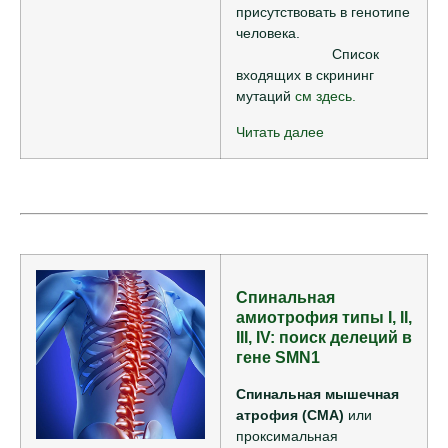
присутствовать в генотипе
человека.
Список
входящих в скрининг
мутаций
см здесь.
Читать далее
Спинальная
амиотрофия типы I, II,
III, IV: поиск делеций в
гене SMN1
Спинальная мышечная
атрофия (СМА)
или
проксимальная