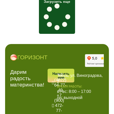
Загрузить еще
ГОРИЗОНТ
ПОЗВОНИТЬ
АДРРЕС
Дарим
Написать
+7
Тверь, ул. Виноградова,
радость
нам
(4822)
2
материнства!
64-77-
ВРЕМЯ РАБОТЫ:
49
вт-вс: 8:00 – 17:00
+7
пн: выходной
(900)
472-
77-