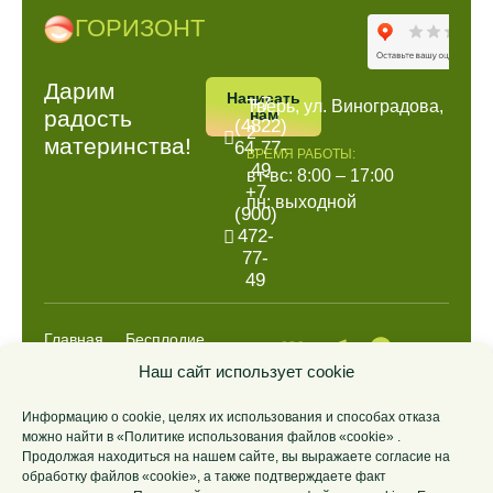
ГОРИЗОНТ
ПОЗВОНИТЬ
АДРРЕС
Дарим
Написать
+7
Тверь, ул. Виноградова,
радость
нам
(4822)
2
материнства!
64-77-
ВРЕМЯ РАБОТЫ:
49
вт-вс: 8:00 – 17:00
+7
пн: выходной
(900)
472-
77-
49
Главная
Бесплодие
Выкидыш
Анализы
Наш сайт использует cookie
НИПТ
ДНК
Информацию о cookie, целях их использования и способах отказа
Цены
О центре
можно найти в «Политике использования файлов «cookie» .
Контакты
Продолжая находиться на нашем сайте, вы выражаете согласие на
обработку файлов «cookie», а также подтверждаете факт