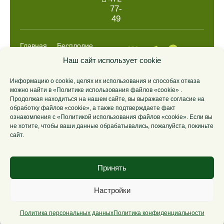
77-
49
Главная
Бесплодие
Выкидыш
Анализы
Наш сайт использует cookie
НИПТ
ДНК
Информацию о cookie, целях их использования и способах отказа
Цены
О центре
можно найти в «Политике использования файлов «cookie» .
Контакты
Продолжая находиться на нашем сайте, вы выражаете согласие на
обработку файлов «cookie», а также подтверждаете факт
ознакомления с «Политикой использования файлов «cookie». Если вы
© 2014-2026
Лицензия
Политика
Политика
не хотите, чтобы ваши данные обрабатывались, пожалуйста, покиньте
Иммунологический
Л041-01186-
обработки
конфиденциальности
сайт.
центр
69/00289258
персональных
«ГОРИЗОНТ».
от
данных
19.09.2013
Принять
Настройки
© Разработка сайта — «Вэл Дизайн»
Политика персональных данных
Политика конфиденциальности