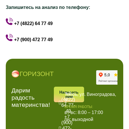
Запишитесь на анализ по телефону:
+7 (4822) 64 77 49
+7 (900) 472 77 49
ГОРИЗОНТ
ПОЗВОНИТЬ
АДРРЕС
Дарим
Написать
+7
Тверь, ул. Виноградова,
радость
нам
(4822)
2
материнства!
64-77-
ВРЕМЯ РАБОТЫ:
49
вт-вс: 8:00 – 17:00
+7
пн: выходной
(900)
472-