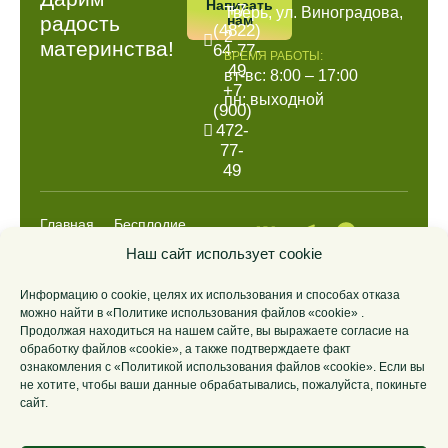
Написать
+7
Тверь, ул. Виноградова,
радость
нам
(4822)
2
материнства!
64-77-
ВРЕМЯ РАБОТЫ:
49
вт-вс: 8:00 – 17:00
+7
пн: выходной
(900)
472-
77-
49
Главная
Бесплодие
Выкидыш
Анализы
Наш сайт использует cookie
НИПТ
ДНК
Информацию о cookie, целях их использования и способах отказа
Цены
О центре
можно найти в «Политике использования файлов «cookie» .
Контакты
Продолжая находиться на нашем сайте, вы выражаете согласие на
обработку файлов «cookie», а также подтверждаете факт
ознакомления с «Политикой использования файлов «cookie». Если вы
© 2014-2026
Лицензия
Политика
Политика
не хотите, чтобы ваши данные обрабатывались, пожалуйста, покиньте
Иммунологический
Л041-01186-
обработки
конфиденциальности
сайт.
центр
69/00289258
персональных
«ГОРИЗОНТ».
от
данных