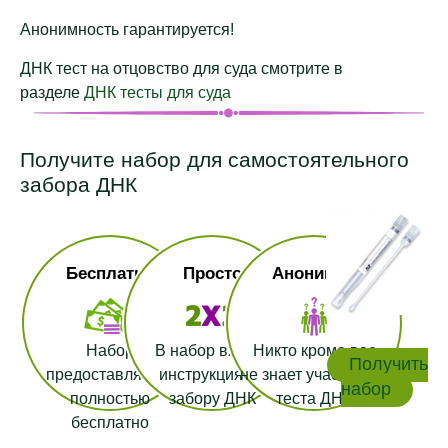
Анонимность гарантируется!
ДНК тест на отцовство для суда смотрите в
разделе
ДНК тесты для суда
Получите набор для самостоятельного
забора ДНК
Бесплатно
Просто
Анонимно
Набор
В набор входит
Никто кроме вас
Получить
предоставляется
инструкция по
не знает участников
набор
полностью
забору ДНК
теста ДНК
бесплатно