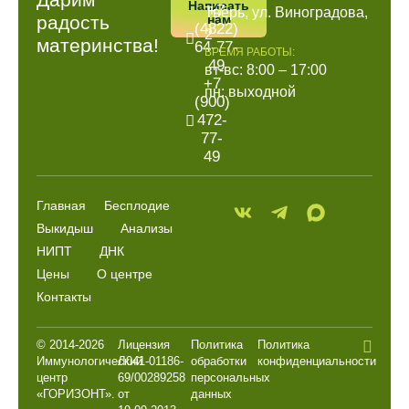
Написать
+7
Тверь, ул. Виноградова,
радость
нам
(4822)
2
материнства!
64-77-
ВРЕМЯ РАБОТЫ:
49
вт-вс: 8:00 – 17:00
+7
пн: выходной
(900)
472-
77-
49
Главная
Бесплодие
Выкидыш
Анализы
НИПТ
ДНК
Цены
О центре
Контакты
© 2014-2026
Лицензия
Политика
Политика
Иммунологический
Л041-01186-
обработки
конфиденциальности
центр
69/00289258
персональных
«ГОРИЗОНТ».
от
данных