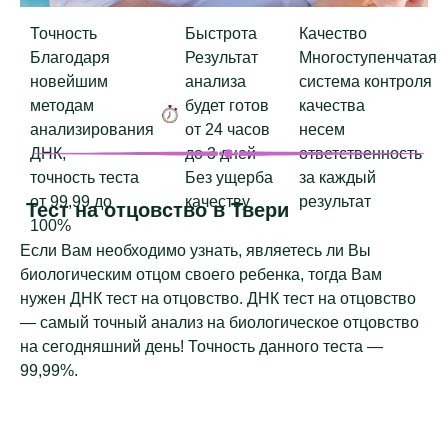
Точность
Быстрота
Качество
Благодаря
Результат
Многоступенчатая
новейшим
анализа
система контроля
методам
будет готов
качества
анализирования
от 24 часов
несем
ДНК,
до 3 дней
ответственность
точность теста
Без ущерба
за каждый
от 99,99 до
качеству
результат
Тест на отцовство в Твери
100%
Если Вам необходимо узнать, являетесь ли Вы
биологическим отцом своего ребенка, тогда Вам
нужен ДНК тест на отцовство. ДНК тест на отцовство
— самый точный анализ на биологическое отцовство
на сегодняшний день! Точность данного теста —
99,99%.