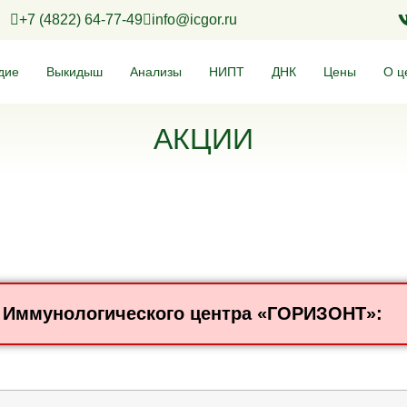
+7 (4822) 64-77-49
info@icgor.ru
дие
Выкидыш
Анализы
НИПТ
ДНК
Цены
О ц
АКЦИИ
 Иммунологического центра «ГОРИЗОНТ»: